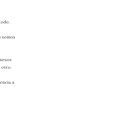
todo.
o somos
huesos
 otro.
rencia a