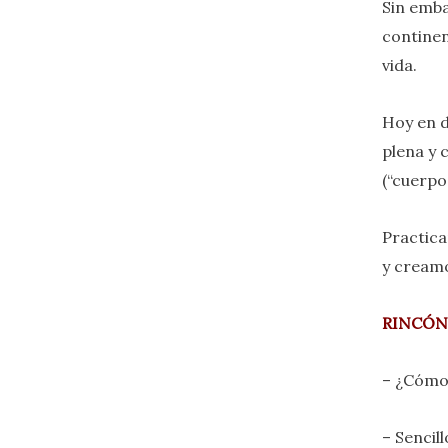
Sin emba
continen
vida.
Hoy en d
plena y 
(“cuerpo
Practica
y creamo
RINCÓN
– ¿Cómo
– Sencil