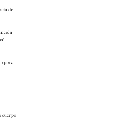
ncia de
ención
s’
corporal
tu cuerpo