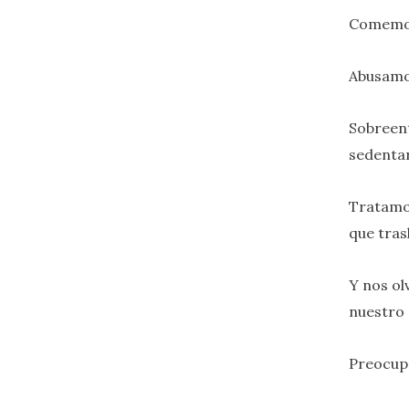
Comemos
Abusamos
Sobreen
sedentari
Tratamos
que tras
Y nos ol
nuestro 
Preocupa