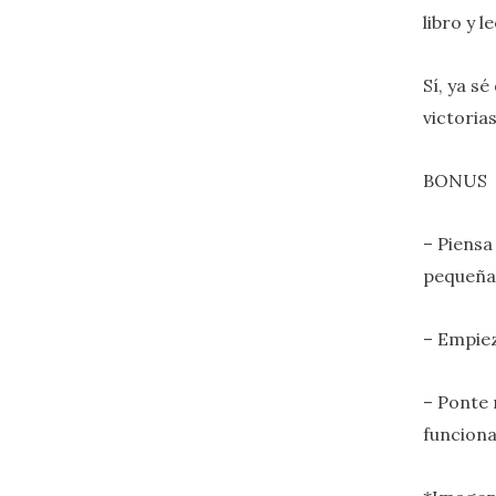
libro y l
Sí, ya s
victoria
BONUS
– Piensa
pequeña
– Empie
– Ponte 
funciona