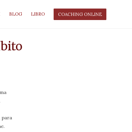
I
BLOG
LIBRO
COACHING ONLINE
bito
sma
.
a para
e.