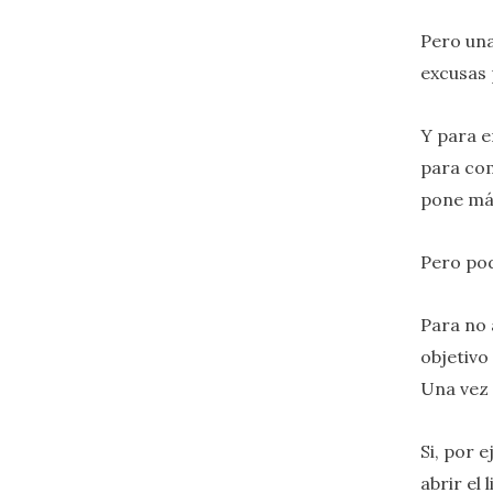
Pero una
excusas 
Y para e
para com
pone más
Pero pod
Para no 
objetivo
Una vez 
Si, por 
abrir el