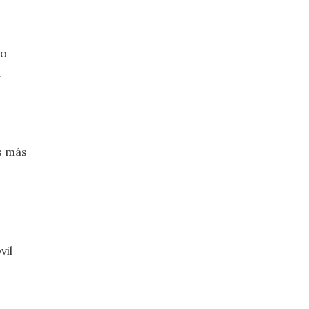
do
.
es más
vil