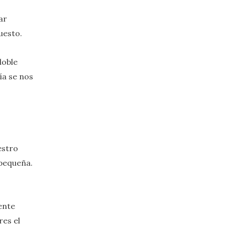
ar
uesto.
doble
ía se nos
estro
 pequeña.
ente
res el