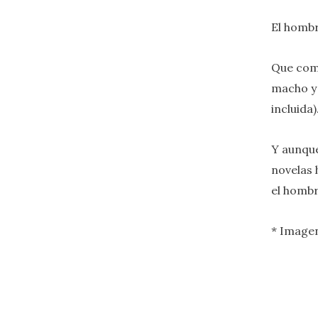
El hombr
Que comu
macho y 
incluida)
Y aunque
novelas 
el hombr
* Image