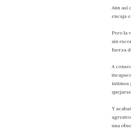
Aún así 
encaja c
Pero la 
sin esco
fuerza 
A consec
incapac
íntimos 
quejarse
Y acaba
agresivo
una obse