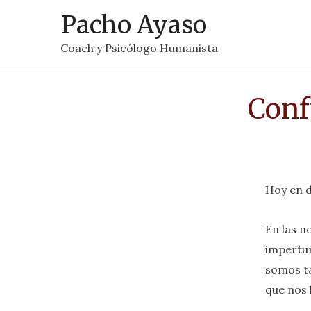
Pacho Ayaso
Coach y Psicólogo Humanista
Conf
Hoy en d
En las n
impertur
somos ta
que nos