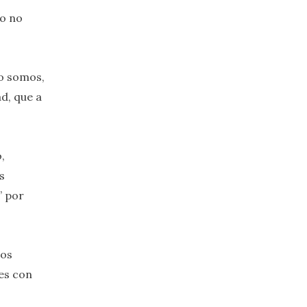
so no
mo somos,
d, que a
,
s
’ por
tos
nes con