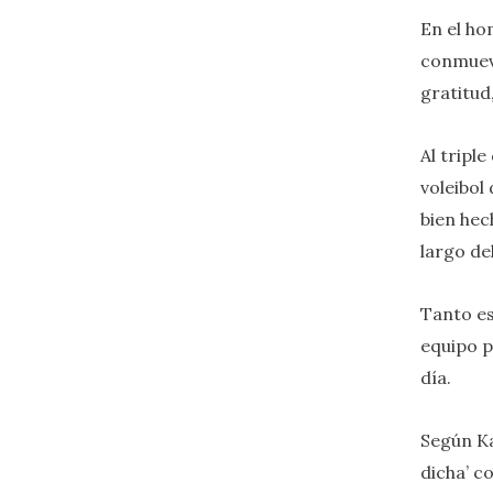
En el ho
conmueve
gratitud
Al tripl
voleibol
bien hec
largo del
Tanto es
equipo p
día.
Según Ka
dicha’ c