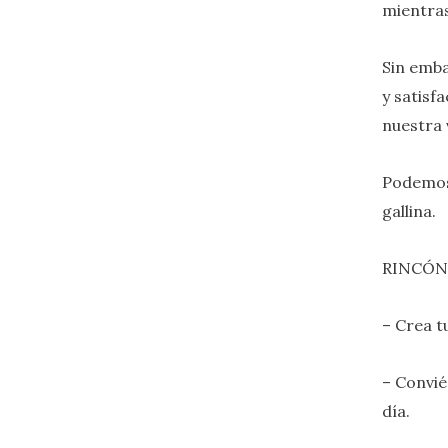
mientras
Sin emb
y satisf
nuestra 
Podemos 
gallina.
RINCÓN
– Crea t
– Convié
día.