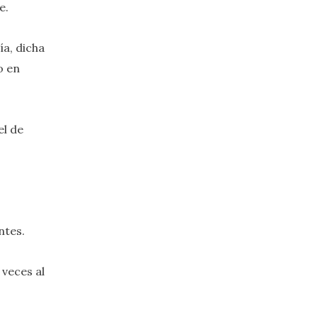
e.
a, dicha
o en
el de
ntes.
 veces al