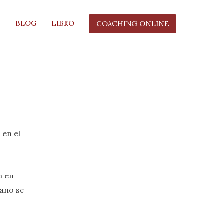
I
BLOG
LIBRO
COACHING ONLINE
 en el
n en
mano se