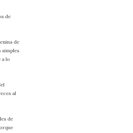
os de
menina de
s simples
 a lo
el
veces al
les de
porque