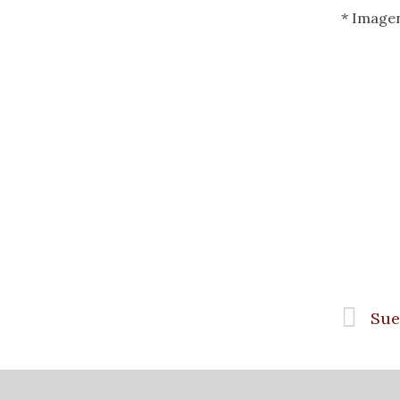
* Image
Sue