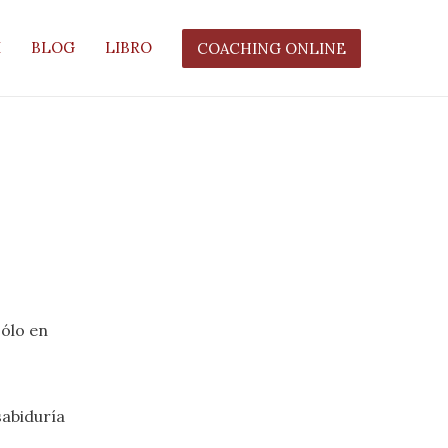
I
BLOG
LIBRO
COACHING ONLINE
ólo en
abiduría