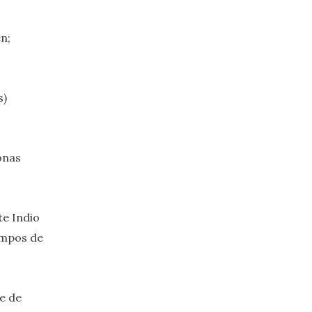
n;
s)
onas
te Indio
iempos de
e de