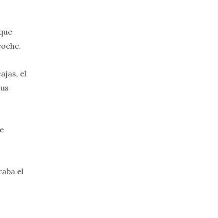
 que
 coche.
ajas, el
sus
se
raba el