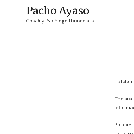
Pacho Ayaso
Coach y Psicólogo Humanista
La labor
Con sus 
informac
Porque u
y con su