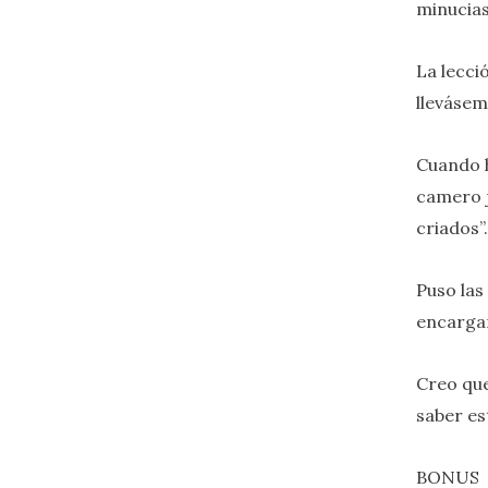
minucias
La lecci
llevásem
Cuando h
camero j
criados”.
Puso las 
encarga
Creo que
saber est
BONUS