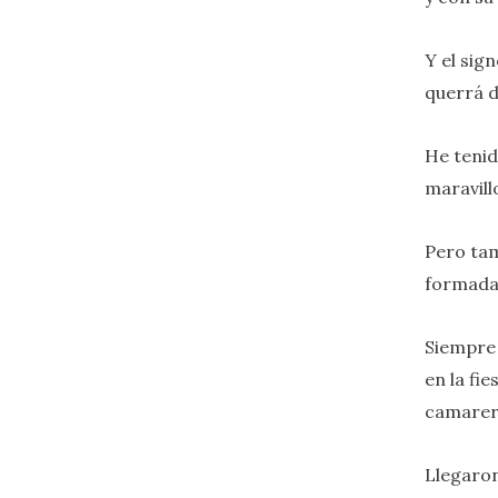
Y el sig
querrá d
He tenid
maravill
Pero tam
formadas 
Siempre 
en la fi
camarer
Llegaron