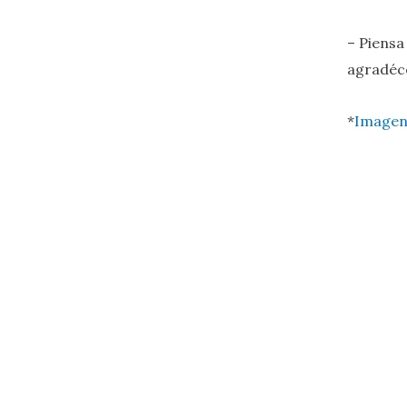
– Piensa
agradéce
*
Imagen