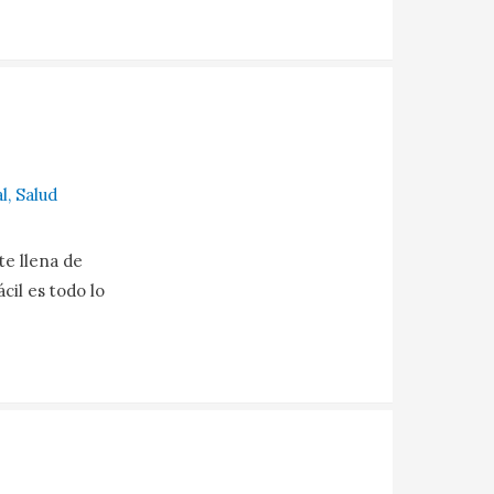
l
,
Salud
te llena de
cil es todo lo