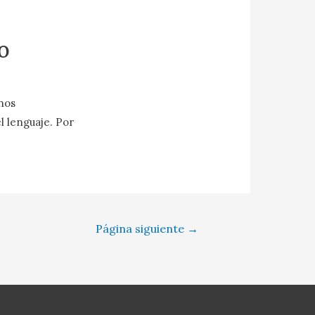
o
 nos
 lenguaje. Por
Página siguiente
→