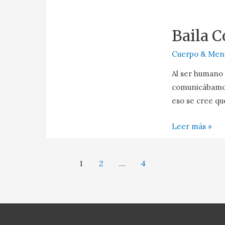
Baila 
Cuerpo & Men
Al ser humano 
comunicábamos
eso se cree qu
Leer más »
1
2
…
4