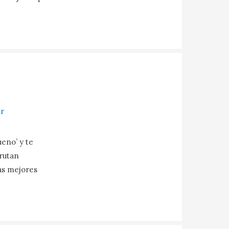
r
ueno’ y te
frutan
as mejores