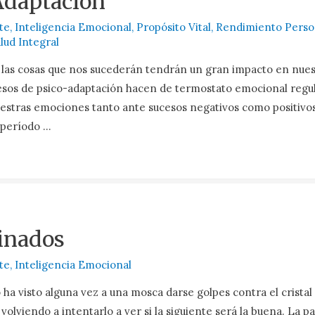
Adaptación
te
,
Inteligencia Emocional
,
Propósito Vital
,
Rendimiento Perso
lud Integral
as cosas que nos sucederán tendrán un gran impacto en nuest
esos de psico-adaptación hacen de termostato emocional regu
stras emociones tanto ante sucesos negativos como positivo
 período …
inados
te
,
Inteligencia Emocional
ha visto alguna vez a una mosca darse golpes contra el cristal
 volviendo a intentarlo a ver si la siguiente será la buena. La p