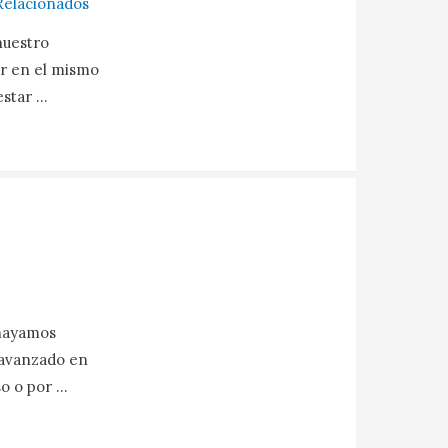
Relacionados
nuestro
ir en el mismo
estar …
 hayamos
 avanzado en
so o por …