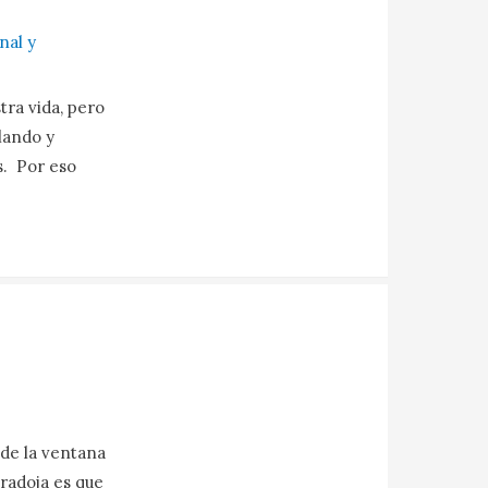
nal y
ra vida, pero
lando y
s. Por eso
 de la ventana
aradoja es que