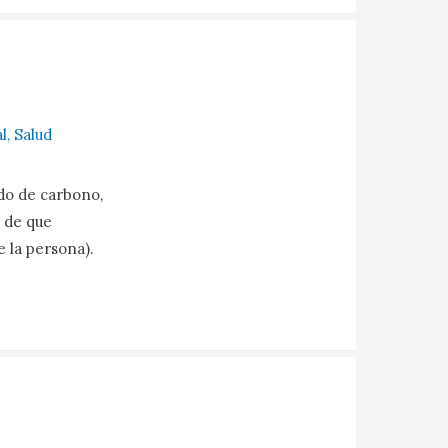
l
,
Salud
do de carbono,
 de que
 la persona).