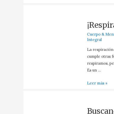
¡Respir
Cuerpo & Men
Integral
La respiración
cumple otras f
respiramos, pe
Es un …
Leer más »
Buscand